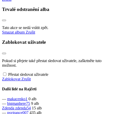
Trvalé odstranění alba
Tato akce se nedá vrátit zpět.
Smazat album
Zrušit
Zablokovat uživatele
Pokud si přejete také přestat sledovat uživatele, zaškrtněte tuto
možnost.
Přestat sledovat uživatele
Zablokovat
Zrušit
Další lidé na Rajčeti
—
makacenko1
0 alb
—
bigmanhere75
9 alb
Zdenda
zdenda54
15 alb
—
psytrance007
435 alb