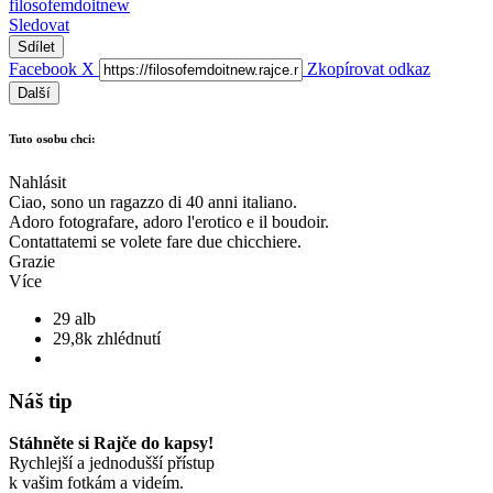
filosofemdoitnew
Sledovat
Sdílet
Facebook
X
Zkopírovat odkaz
Další
Tuto osobu chci:
Nahlásit
Ciao, sono un ragazzo di 40 anni italiano.
Adoro fotografare, adoro l'erotico e il boudoir.
Contattatemi se volete fare due chicchiere.
Grazie
Více
29 alb
29,8k zhlédnutí
Náš tip
Stáhněte si Rajče do kapsy!
Rychlejší a jednodušší přístup
k vašim fotkám a videím.