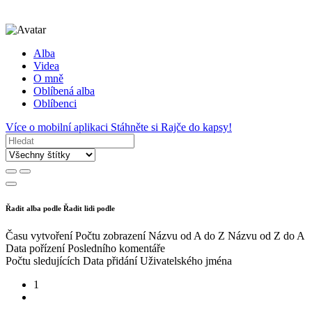
Alba
Videa
O mně
Oblíbená alba
Oblíbenci
Více o mobilní aplikaci
Stáhněte si Rajče do kapsy!
Řadit alba podle
Řadit lidi podle
Času vytvoření
Počtu zobrazení
Názvu od A do Z
Názvu od Z do A
Data pořízení
Posledního komentáře
Počtu sledujících
Data přidání
Uživatelského jména
1