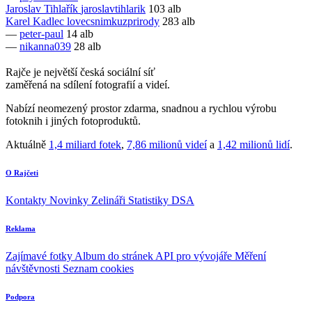
Jaroslav Tihlařík
jaroslavtihlarik
103 alb
Karel Kadlec
lovecsnimkuzprirody
283 alb
—
peter-paul
14 alb
—
nikanna039
28 alb
Rajče je největší česká sociální síť
zaměřená na sdílení fotografií a videí.
Nabízí neomezený prostor zdarma, snadnou a rychlou výrobu
fotoknih i jiných fotoproduktů.
Aktuálně
1,4 miliard fotek
,
7,86 milionů videí
a
1,42 milionů lidí
.
O Rajčeti
Kontakty
Novinky
Zelináři
Statistiky DSA
Reklama
Zajímavé fotky
Album do stránek
API pro vývojáře
Měření
návštěvnosti
Seznam cookies
Podpora