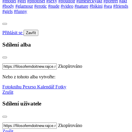
#model
#girl
#photoset
#sexy
#boudoir
#umeleckyakt
#portret
#akt
#body
#glamour
#erotic
#nude
#video
#nature
#bikini
#sea
#friends
#girls
#funny
Přihlásit se
Zavřít
Sdílení alba
Zkopírováno
Nebo z tohoto alba vytvořte:
Fotoknihu
Pexeso
Kalendář
Fotky
Zrušit
Sdílení uživatele
Zkopírováno
Zrušit